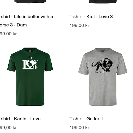
Snabbvisning
Snabbvisning
-shirt - Life is better with a
T-shirt - Katt - Love 3
orse 3 - Dam
Pris
199,00 kr
ris
99,00 kr
Snabbvisning
Snabbvisning
-shirt - Kanin - Love
T-shirt - Go for it
ris
Pris
99,00 kr
199,00 kr