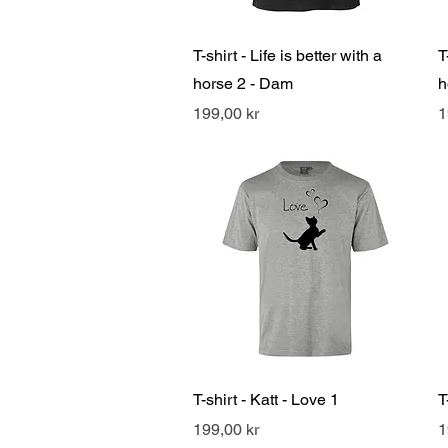
Snabbvisning
T-shirt - Life is better with a
T
horse 2 - Dam
h
Pris
P
199,00 kr
1
Snabbvisning
T-shirt - Katt - Love 1
T
Pris
P
199,00 kr
1