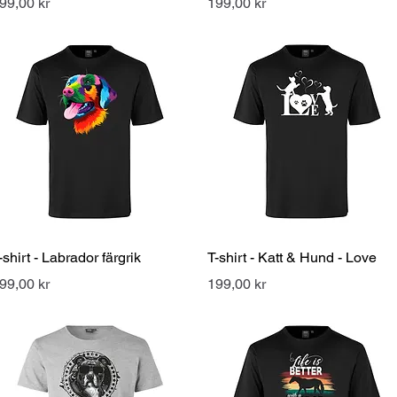
ris
Pris
99,00 kr
199,00 kr
Snabbvisning
Snabbvisning
-shirt - Labrador färgrik
T-shirt - Katt & Hund - Love
ris
Pris
99,00 kr
199,00 kr