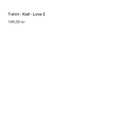
Snabbvisning
T-shirt - Katt - Love 2
Pris
199,00 kr