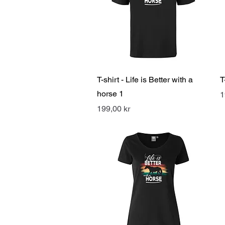
Snabbvisning
T-shirt - Life is Better with a
T
horse 1
P
1
Pris
199,00 kr