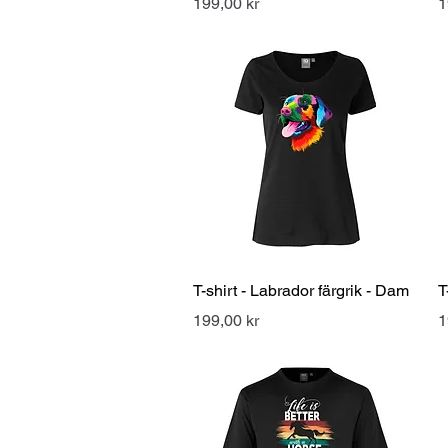
Pris
P
199,00 kr
1
Snabbvisning
T-shirt - Labrador färgrik - Dam
T
Pris
P
199,00 kr
1