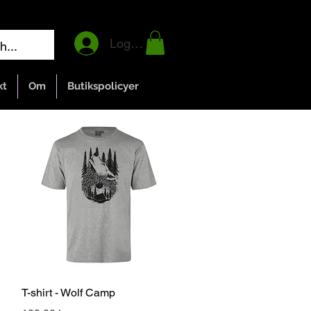
Logga in
kt
Om
Butikspolicyer
Snabbvisning
T-shirt - Wolf Camp