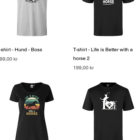
Snabbvisning
Snabbvisning
-shirt - Hund - Boss
T-shirt - Life is Better with a
horse 2
ris
99,00 kr
Pris
199,00 kr