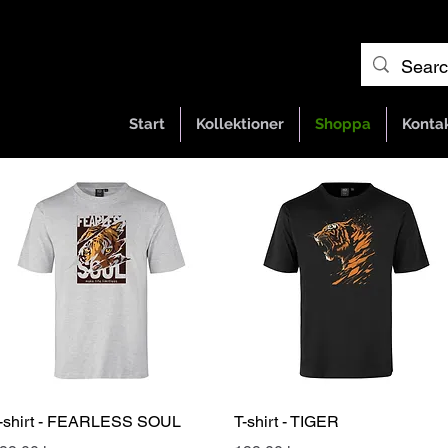
Start
Kollektioner
Shoppa
Konta
Snabbvisning
Snabbvisning
-shirt - FEARLESS SOUL
T-shirt - TIGER