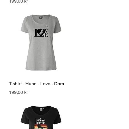
Pris
199,00 kr
Snabbvisning
T-shirt - Hund - Love - Dam
Pris
199,00 kr