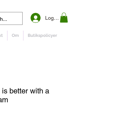
Logga in
kt
Om
Butikspolicyer
e is better with a
Dam