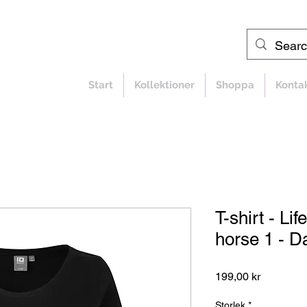
Start
Kollektioner
Shoppa
Konta
T-shirt - Lif
horse 1 - 
Pris
199,00 kr
Storlek
*