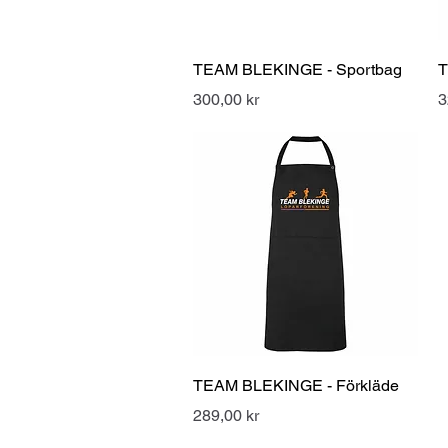
Snabbvisning
TEAM BLEKINGE - Sportbag
T
Pris
P
300,00 kr
3
Snabbvisning
TEAM BLEKINGE - Förkläde
Pris
289,00 kr