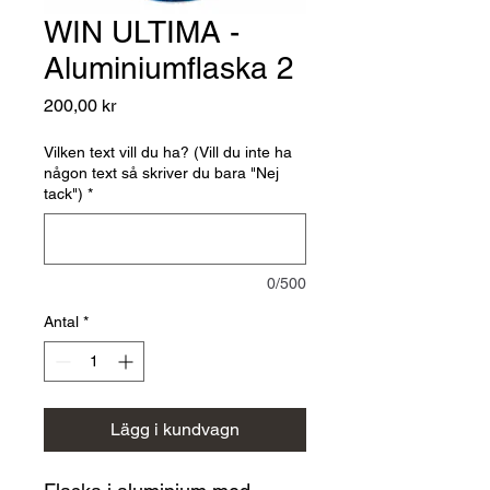
WIN ULTIMA -
Aluminiumflaska 2
Pris
200,00 kr
Vilken text vill du ha? (Vill du inte ha
någon text så skriver du bara "Nej
tack")
*
0/500
Antal
*
Lägg i kundvagn