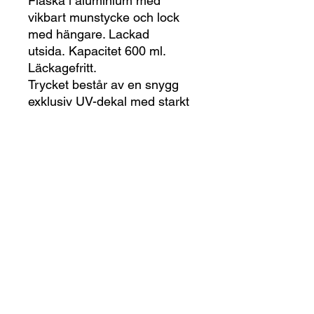
Flaska i aluminium med
vikbart munstycke och lock
med hängare. Lackad
utsida. Kapacitet 600 ml.
Läckagefritt.
Trycket består av en snygg
exklusiv UV-dekal med starkt
häftämne som är klistrad på
flaskan. Trycket har 3D-
känsla. - Diskas för hand -
Produktinformation - UV-
Dekaler
En UV-Dekal byggs upp genom
printning. Det finns ingen dekalvinyl i
botten utan dekalen skapas utav lim,
färg och lack som UV-Printern
lägger direkt på en tom dekalbärare
print-on
(det vita pappret som sitter bakom