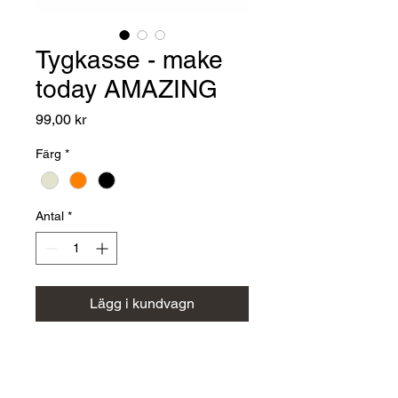
Tygkasse - make
today AMAZING
Pris
99,00 kr
Färg
*
Antal
*
Lägg i kundvagn
Tygkasse av 100% bomull
Kvalité 140g/m²
Storlek 38 x 42 cm