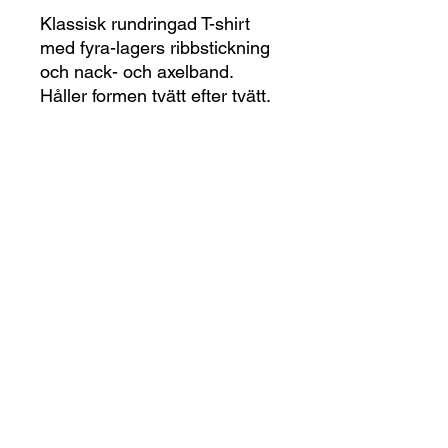
Klassisk rundringad T-shirt
med fyra-lagers ribbstickning
och nack- och axelband.
Håller formen tvätt efter tvätt.
Specifikationer
Composition
100% Bomull
Storleksguide
Storlek
S-6XL
BrandCode
ID®
g/m²
160-175
Klicka här för storleksguiden
Fit
REGULAR
print-on
print-on@reklampartner.se