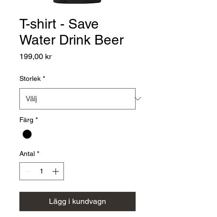
T-shirt - Save
Water Drink Beer
Pris
199,00 kr
Storlek
*
Färg
*
Antal
*
Lägg i kundvagn