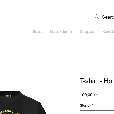
Start
Kollektioner
Shoppa
Konta
T-shirt - Ho
Pris
199,00 kr
Storlek
*