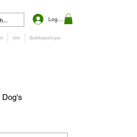
Logga in
kt
Om
Butikspolicyer
t Dog's