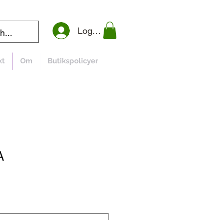
Logga in
kt
Om
Butikspolicyer
A