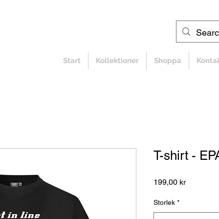
Start
Kollektioner
Shoppa
Konta
T-shirt - EP
Pris
199,00 kr
Storlek
*