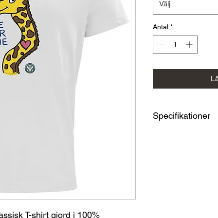
Välj
Antal
*
L
Specifikationer
Composition
100% 
Storlek
Barn, Dam,
BrandCode
Clique
g/m²
160
Fit
REGULAR
Tvätt
40-60 grader
ssisk T-shirt gjord i 100%