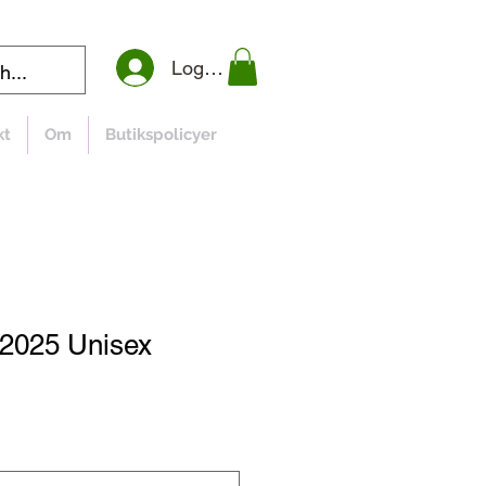
Logga in
kt
Om
Butikspolicyer
t 2025 Unisex