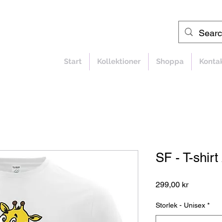
Start
Kollektioner
Shoppa
Konta
SF - T-shir
Pris
299,00 kr
Storlek - Unisex
*