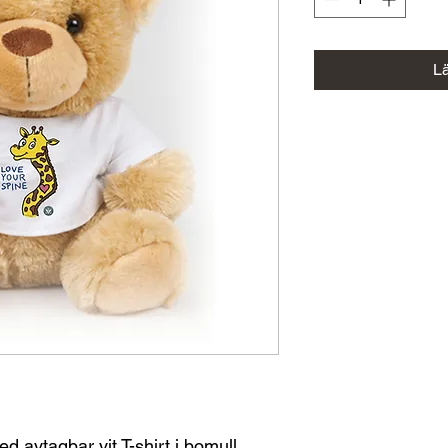
L
d avtagbar vit T-shirt i bomull.