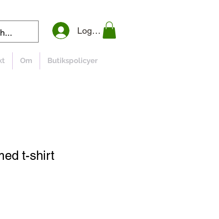
Logga in
kt
Om
Butikspolicyer
ed t-shirt