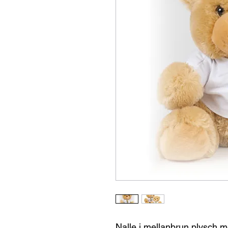
Nalle i mellanbrun plysch me