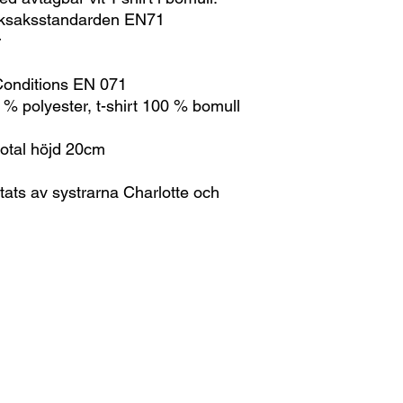
leksaksstandarden EN71
r
 Conditions EN 071
% polyester, t-shirt 100 % bomull
otal höjd 20cm
tats av systrarna Charlotte och
print-on
print-on@reklampartner.se