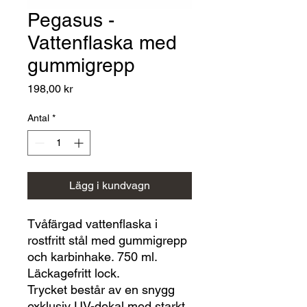
Pegasus -
Vattenflaska med
gummigrepp
Pris
198,00 kr
Antal
*
Lägg i kundvagn
Tvåfärgad vattenflaska i
rostfritt stål med gummigrepp
och karbinhake. 750 ml.
Läckagefritt lock.
Trycket består av en snygg
exklusiv UV-dekal med starkt