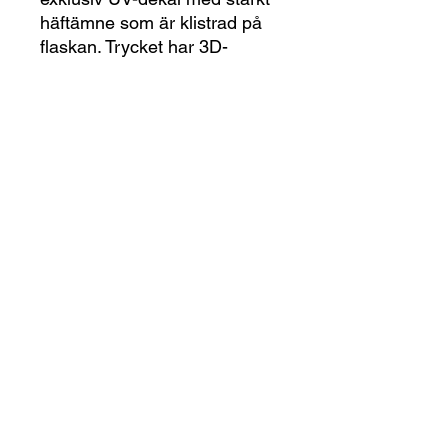
häftämne som är klistrad på
flaskan. Trycket har 3D-
känsla. Var rädd om den -
Diskas för hand -
Produktinformation - UV-
Dekaler
En UV-Dekal byggs upp genom
printning. Det finns ingen dekalvinyl i
botten utan dekalen skapas utav lim,
färg och lack som UV-Printern
lägger direkt på en tom dekalbärare
print-on
(det vita pappret som sitter bakom
dekalen). Tekniken kallas UV-DTF
print-on@reklampartner.se
Print (DTF = Direct To Film).
Färgen och lacken sprutas på av
©2022 av Reklampartner i Karlskrona AB. Skapat med
printern och härdas omedelbart av
Wix.com
printerns UV-lampor. Så varje gång