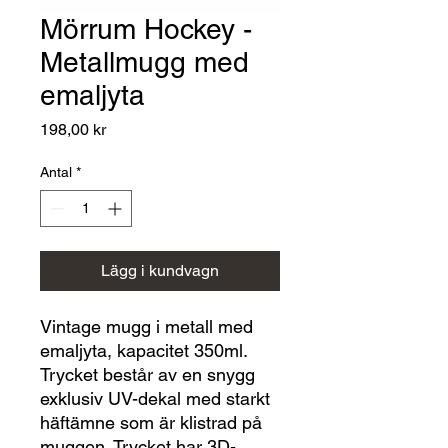
Mörrum Hockey -
Metallmugg med
emaljyta
Pris
198,00 kr
Antal
*
Lägg i kundvagn
Vintage mugg i metall med
emaljyta, kapacitet 350ml.
Trycket består av en snygg
exklusiv UV-dekal med starkt
häftämne som är klistrad på
muggen. Trycket har 3D-