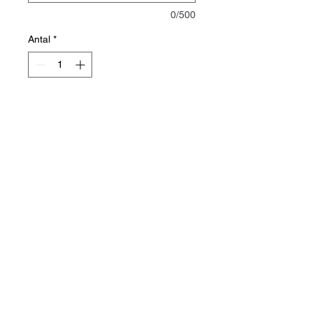
0/500
Antal
*
Lägg i kundvagn
Rundhalsad active T-shirt
med fuktranspoterande
egenskaper, spindyed
polyester. Lätt figursydd.
print-on