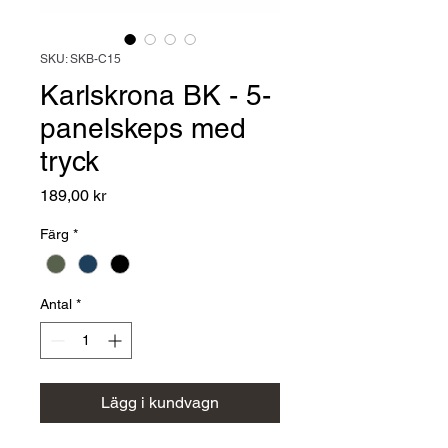
SKU: SKB-C15
Karlskrona BK - 5-
panelskeps med
tryck
Pris
189,00 kr
Färg
*
Antal
*
Lägg i kundvagn